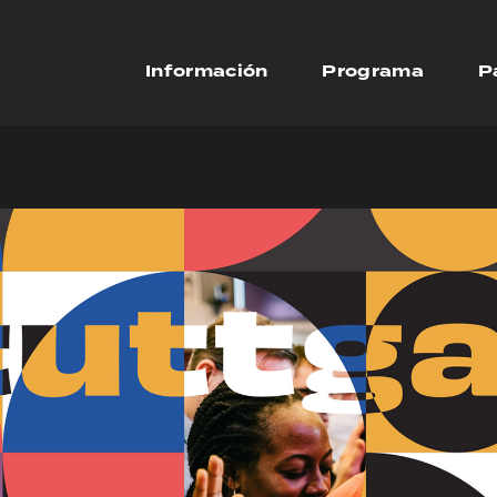
Información
Programa
P
Talleres
e hosting seminar sessions that go deeper into spe
 and ideas. Seminars in English will not be streame
inars in Spanish and German will be available liv
om. All seminars will be available to listen back to
catchup after the event.