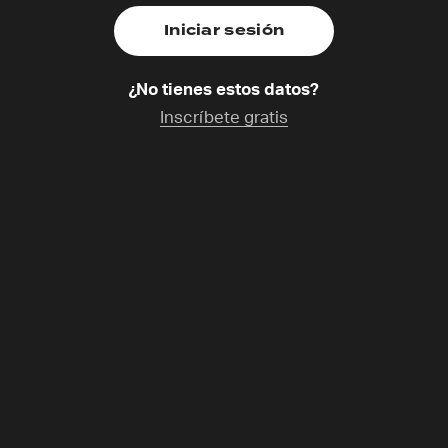
across Germany, Austria
Switzerland
mamente
STEFFI STEINBACH
¿No tienes estos datos?
Inscríbete gratis
Ver
Ponerse al d