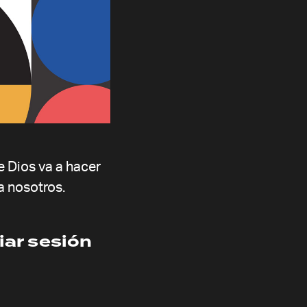
 Dios va a hacer
a nosotros.
iar sesión
ing Projects
Sticky Note Praye