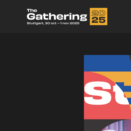
We’r
topics
Sem
Zo