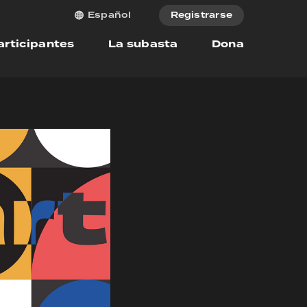
Registrarse
Español
articipantes
La subasta
Dona
cific
d live.
e on
 on