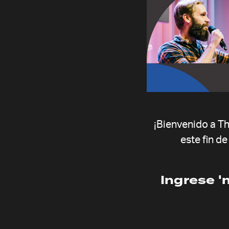
Bloque uno
Jueves 27 de octubre
14:00 
¡Bienvenido a T
este fin d
Ingrese '
Prayer Meeting